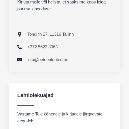
Kirjuta meile või helista, et saaksime koos leida
parima lahenduse.
Tondi tn 27, 11316 Tallinn
+372 5622 8063
info@betoontooted.ee
Lahtiolekuajad
Vastame Teie kõnedele ja kirjadele järgnevatel
aegadel: