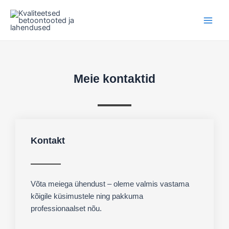
Skip
Main
to
Men
content
Meie kontaktid
Kontakt
Võta meiega ühendust – oleme valmis vastama
kõigile küsimustele ning pakkuma
professionaalset nõu.