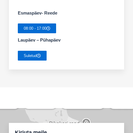
Esmaspäev- Reede
08:00 - 17:00
Laupäev – Pühapäev
Suletud
Kirjuta meile